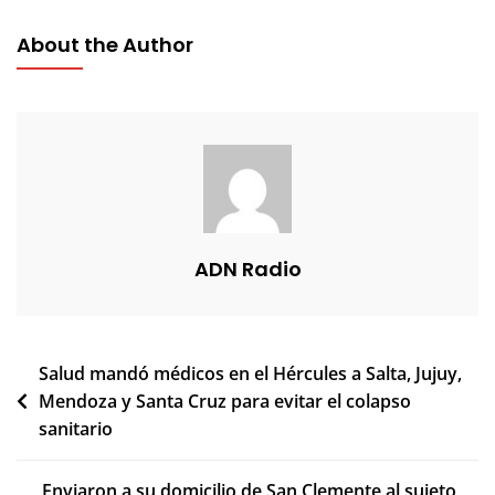
About the Author
ADN Radio
Navegación
Salud mandó médicos en el Hércules a Salta, Jujuy,
Mendoza y Santa Cruz para evitar el colapso
de
sanitario
entradas
Enviaron a su domicilio de San Clemente al sujeto