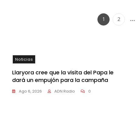
Page
Page
1
2
Noticias
Llaryora cree que la visita del Papa le
dará un empujón para la campaña
Ago 6, 2026
ADN Radio
0