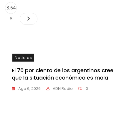
Paginación
Page
3.64
de
…
8
entradas
Noticias
El 70 por ciento de los argentinos cree
que la situación económica es mala
Ago 6, 2026
ADN Radio
0