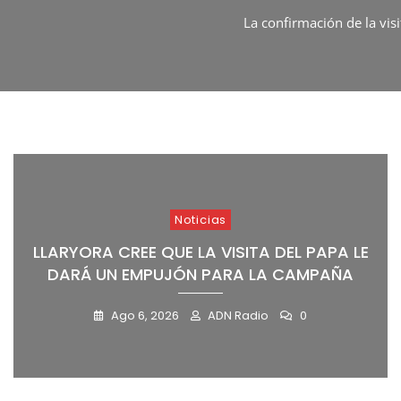
La confirmación de la vis
La extranjerización de las
La Liga de Intendente
El último informe Latam P
La disputa entre Estado
La escalada que regist
Noticias
LLARYORA CREE QUE LA VISITA DEL PAPA LE
DARÁ UN EMPUJÓN PARA LA CAMPAÑA
Ago 6, 2026
ADN Radio
0