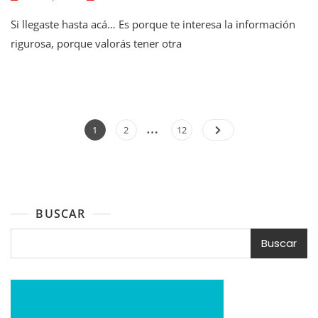
Si llegaste hasta acá… Es porque te interesa la información
rigurosa, porque valorás tener otra
Paginación
…
Page
Page
Page
1
2
12
de
entradas
BUSCAR
Buscar