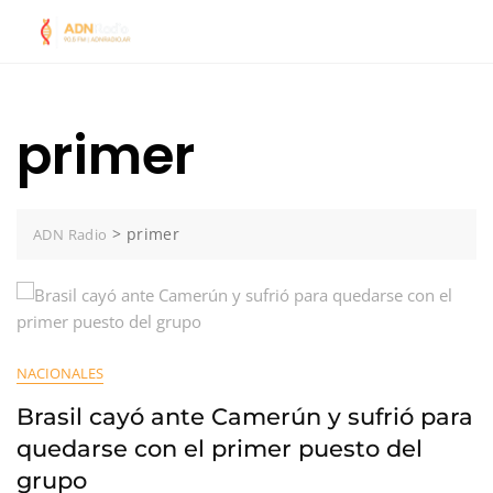
Skip
to
content
primer
>
primer
ADN Radio
NACIONALES
Brasil cayó ante Camerún y sufrió para
quedarse con el primer puesto del
grupo