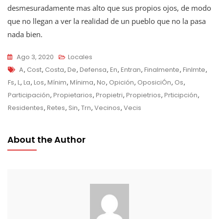
desmesuradamente mas alto que sus propios ojos, de modo
que no llegan a ver la realidad de un pueblo que no la pasa
nada bien.
Ago 3, 2020
Locales
Tags
A
,
Cost
,
Costa
,
De
,
Defensa
,
En
,
Entran
,
Finalmente
,
Finlmte
,
Fs
,
L
,
La
,
Los
,
Mínim
,
Mínima
,
No
,
Opición
,
OposiciÓn
,
Os
,
Participación
,
Propietarios
,
Propietri
,
Propietrios
,
Prticipción
,
Residentes
,
Retes
,
Sin
,
Trn
,
Vecinos
,
Vecis
About the Author