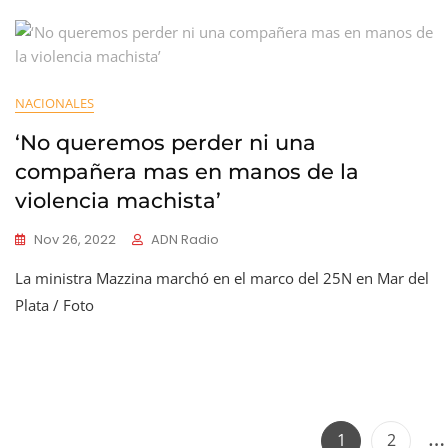
NACIONALES
‘No queremos perder ni una
compañera mas en manos de la
violencia machista’
Nov 26, 2022
ADN Radio
La ministra Mazzina marchó en el marco del 25N en Mar del
Plata / Foto
Page
Page
1
2