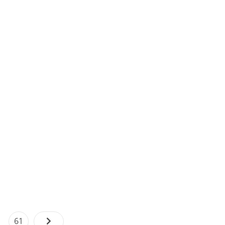
Paginación
…
Page
61