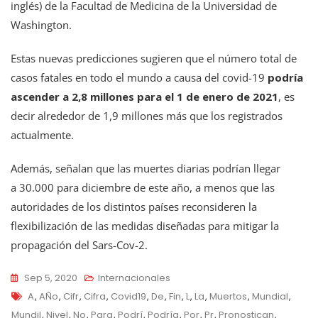
inglés) de la Facultad de Medicina de la Universidad de
Washington.
Estas nuevas predicciones sugieren que el número total de
casos fatales en todo el mundo a causa del covid-19
podría
ascender a 2,8 millones para el 1 de enero de 2021
, es
decir alrededor de 1,9 millones más que los registrados
actualmente.
Además, señalan que las muertes diarias podrían llegar
a 30.000 para diciembre de este año, a menos que las
autoridades de los distintos países reconsideren la
flexibilización de las medidas diseñadas para mitigar la
propagación del Sars-Cov-2.
Sep 5, 2020
Internacionales
Tags
A
,
AÑo
,
Cifr
,
Cifra
,
Covid19
,
De
,
Fin
,
L
,
La
,
Muertos
,
Mundial
,
Mundil
,
Nivel
,
No
,
Para
,
Podrí
,
Podría
,
Por
,
Pr
,
Pronostican
,