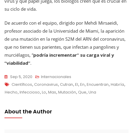
virus y qué papel juega, los biólogos creen que es crucial en
su ciclo de vida.
De acuerdo con el equipo, dirigido por Mehdi Mirsaeidi,
profesor asociado de la Universidad de Miami, la aparición
de una mutación en la región S2M del ARN del coronavirus,
que no tienen sus parientes, que infectan a pangolines y
murciélagos, “
podría incrementar” su carga viral y
“viabilidad”
.
Sep 5, 2020
Internacionales
Tags
Científicos
,
Coronavirus
,
Cutran
,
El
,
En
,
Encuentran
,
Habría
,
Hecho
,
Infeccioso
,
Lo
,
Mas
,
Mutación
,
Que
,
Una
About the Author