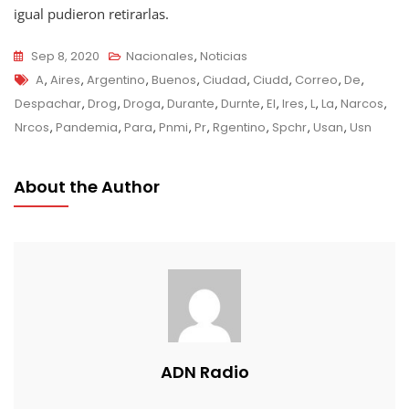
igual pudieron retirarlas.
Sep 8, 2020
Nacionales
,
Noticias
Tags
A
,
Aires
,
Argentino
,
Buenos
,
Ciudad
,
Ciudd
,
Correo
,
De
,
Despachar
,
Drog
,
Droga
,
Durante
,
Durnte
,
El
,
Ires
,
L
,
La
,
Narcos
,
Nrcos
,
Pandemia
,
Para
,
Pnmi
,
Pr
,
Rgentino
,
Spchr
,
Usan
,
Usn
About the Author
ADN Radio