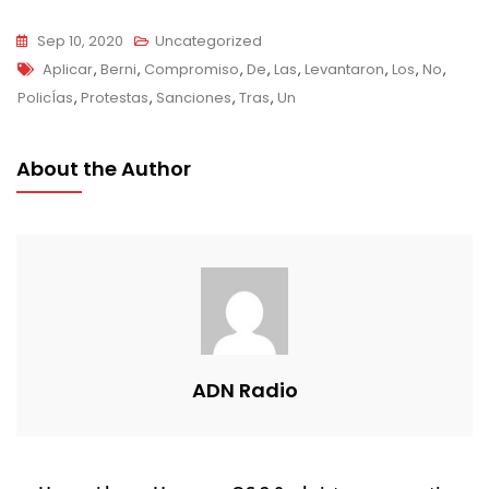
Sep 10, 2020
Uncategorized
Tags
Aplicar
,
Berni
,
Compromiso
,
De
,
Las
,
Levantaron
,
Los
,
No
,
PolicÍas
,
Protestas
,
Sanciones
,
Tras
,
Un
About the Author
ADN Radio