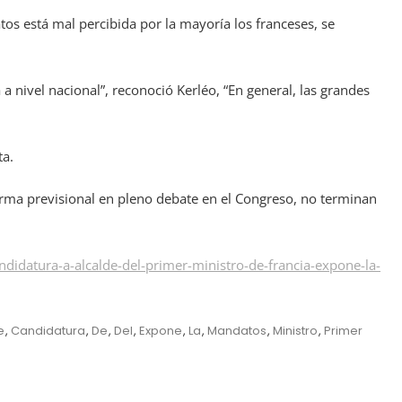
os está mal percibida por la mayoría los franceses, se
a nivel nacional”, reconoció Kerléo, “En general, las grandes
ta.
eforma previsional en pleno debate en el Congreso, no terminan
idatura-a-alcalde-del-primer-ministro-de-francia-expone-la-
e
,
Candidatura
,
De
,
Del
,
Expone
,
La
,
Mandatos
,
Ministro
,
Primer