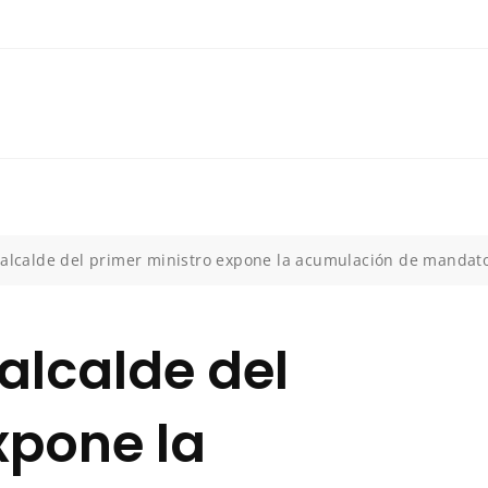
 alcalde del primer ministro expone la acumulación de mandat
alcalde del
xpone la