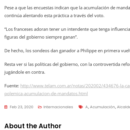
Pese a que las encuestas indican que la acumulación de mandat
continúa alentando esta práctica a través del voto.
“Los franceses adoran tener un intendente que tenga influencia 
figuras del gobierno siempre ganan”.
De hecho, los sondeos dan ganador a Philippe en primera vuel
Resta ver si las políticas del gobierno, con la controvertida r
jugándole en contra.
Fuente:
http://www.telam.com.ar/notas/202002/434676-la-cand
polemica-acumulacion-de-mandatos.html
Tags
Feb 23, 2020
Internacionales
A
,
Acumulación
,
Alcald
About the Author