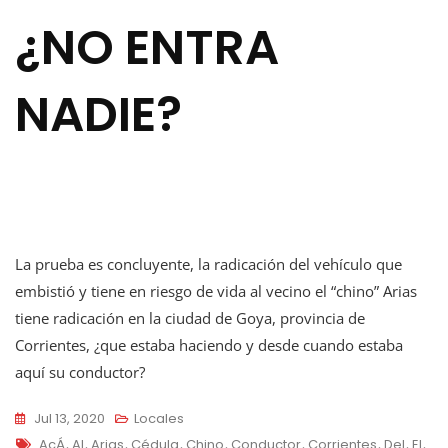
¿NO ENTRA
NADIE?
La prueba es concluyente, la radicación del vehículo que
embistió y tiene en riesgo de vida al vecino el “chino” Arias
tiene radicación en la ciudad de Goya, provincia de
Corrientes, ¿que estaba haciendo y desde cuando estaba
aquí su conductor?
Jul 13, 2020
Locales
Tags
AcÁ
,
Al
,
Arias
,
Cédula
,
Chino
,
Conductor
,
Corrientes
,
Del
,
El
,