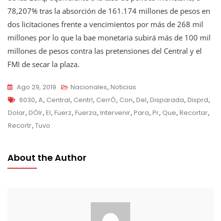
78,207% tras la absorción de 161.174 millones de pesos en
dos licitaciones frente a vencimientos por más de 268 mil
millones por lo que la bae monetaria subirá más de 100 mil
millones de pesos contra las pretensiones del Central y el
FMI de secar la plaza.
Ago 29, 2019
Nacionales
,
Noticias
Tags
6030
,
A
,
Central
,
Centrl
,
CerrÓ
,
Con
,
Del
,
Disparada
,
Disprd
,
Dolar
,
DÓlr
,
El
,
Fuerz
,
Fuerza
,
Intervenir
,
Para
,
Pr
,
Que
,
Recortar
,
Recortr
,
Tuvo
About the Author