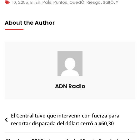
Tags
10
,
2255
,
El
,
En
,
PaÍs
,
Puntos
,
QuedÓ
,
Riesgo
,
SaltÓ
,
Y
About the Author
ADN Radio
Navegación
El Central tuvo que intervenir con fuerza para
recortar disparada del dólar: cerró a $60,30
de
entradas