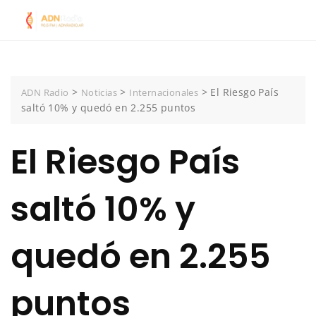
Skip
to
content
>
>
>
El Riesgo País
ADN Radio
Noticias
Internacionales
saltó 10% y quedó en 2.255 puntos
El Riesgo País
saltó 10% y
quedó en 2.255
puntos