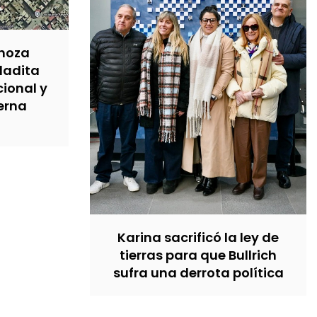
inoza
ladita
cional y
terna
Karina sacrificó la ley de
tierras para que Bullrich
sufra una derrota política