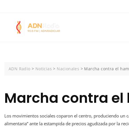
Skip
+5492252403042
Calle 12 N° 383 1° E | San Clemente del Tuyú
to
content
ADN Radio
>
Noticias
>
Nacionales
>
Marcha contra el ha
Marcha contra el
Los movimientos sociales coparon el centro, produciendo un cao
alimentaria” ante la estampida de precios agudizada por la rec