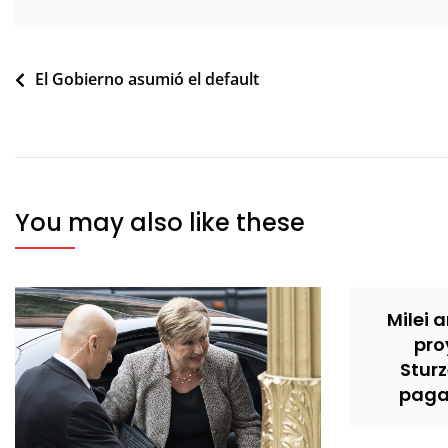
Navegación
El Gobierno asumió el default
de
entradas
You may also like these
Milei 
pro
Stur
pagar