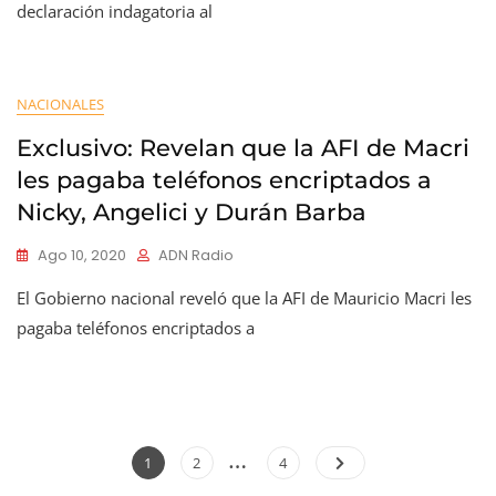
declaración indagatoria al
NACIONALES
Exclusivo: Revelan que la AFI de Macri
les pagaba teléfonos encriptados a
Nicky, Angelici y Durán Barba
Ago 10, 2020
ADN Radio
El Gobierno nacional reveló que la AFI de Mauricio Macri les
pagaba teléfonos encriptados a
Paginación
…
Page
Page
Page
1
2
4
de