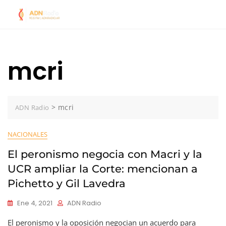
Skip
to
content
mcri
>
mcri
ADN Radio
NACIONALES
El peronismo negocia con Macri y la
UCR ampliar la Corte: mencionan a
Pichetto y Gil Lavedra
Ene 4, 2021
ADN Radio
El peronismo y la oposición negocian un acuerdo para