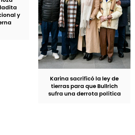
ladita
cional y
terna
Karina sacrificó la ley de
tierras para que Bullrich
sufra una derrota política