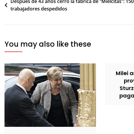
Navegación
Después de 43 años cerró la fábrica de “Mielcitas”: 150
trabajadores despedidos
de
entradas
You may also like these
Milei 
pro
Stur
pagar