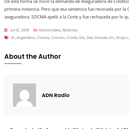
De esta forma se inició la demanda de Aseguradora de Crédito
primera instancia. Pero que esa sentencia fue revocada por la C
aseguradora. SOCMA apeló a la Corte y fue rechazada por lo qu
Jul 12, 2019
Nacionales
,
Noticias
Tags
Al
,
Argentino
,
Causa
,
Correo
,
Corte
,
De
,
Del
,
Deuda
,
En
,
Grupo
About the Author
ADN Radio