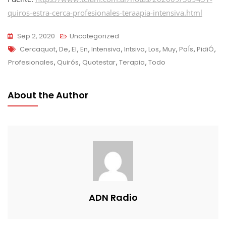
quiros-estra-cerca-profesionales-teraapia-intensiva.html
Sep 2, 2020
Uncategorized
Tags
Cercaquot
,
De
,
El
,
En
,
Intensiva
,
Intsiva
,
Los
,
Muy
,
PaÍs
,
PidiÓ
,
Profesionales
,
Quirós
,
Quotestar
,
Terapia
,
Todo
About the Author
ADN Radio