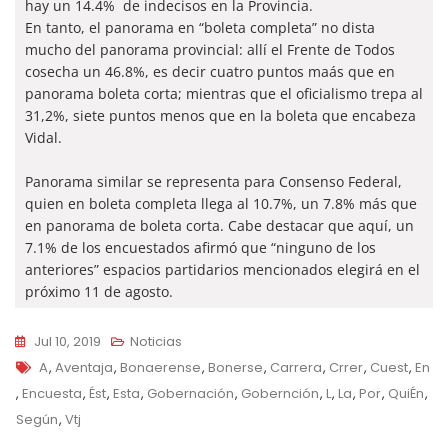
hay un 14.4% de indecisos en la Provincia.
En tanto, el panorama en “boleta completa” no dista
mucho del panorama provincial: allí el Frente de Todos
cosecha un 46.8%, es decir cuatro puntos maás que en
panorama boleta corta; mientras que el oficialismo trepa al
31,2%, siete puntos menos que en la boleta que encabeza
Vidal.
Panorama similar se representa para Consenso Federal,
quien en boleta completa llega al 10.7%, un 7.8% más que
en panorama de boleta corta. Cabe destacar que aquí, un
7.1% de los encuestados afirmó que “ninguno de los
anteriores” espacios partidarios mencionados elegirá en el
próximo 11 de agosto.
Jul 10, 2019
Noticias
Tags
A
,
Aventaja
,
Bonaerense
,
Bonerse
,
Carrera
,
Crrer
,
Cuest
,
En
,
Encuesta
,
Ést
,
Esta
,
Gobernación
,
Gobernción
,
L
,
La
,
Por
,
QuiÉn
,
Según
,
Vtj