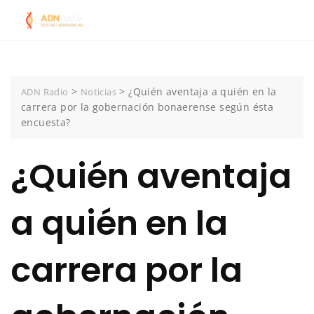
Skip
to
content
>
>
¿Quién aventaja a quién en la
ADN Radio
Noticias
carrera por la gobernación bonaerense según ésta
encuesta?
¿Quién aventaja
a quién en la
carrera por la