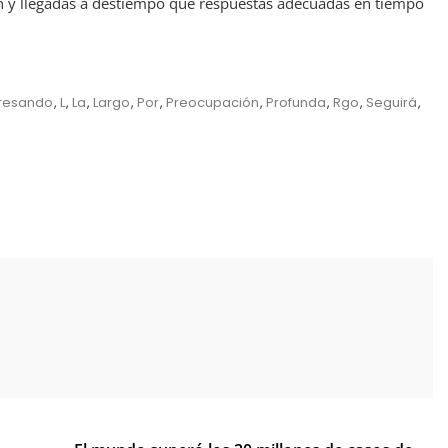
n y llegadas a destiempo que respuestas adecuadas en tiempo
resando
,
L
,
La
,
Largo
,
Por
,
Preocupación
,
Profunda
,
Rgo
,
Seguirá
,