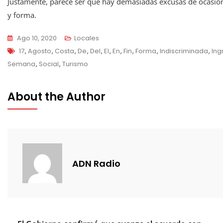
Justamente, parece ser que hay demasiadas excusas de ocasió
y forma.
Ago 10, 2020
Locales
Tags
17
,
Agosto
,
Costa
,
De
,
Del
,
El
,
En
,
Fin
,
Forma
,
Indiscriminada
,
Ing
Semana
,
Social
,
Turismo
About the Author
ADN Radio