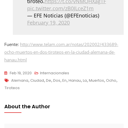
tiroteo.
https://t.co/vNMQHXagTF
pic.twitter.com/zB0JLceZ1m
— EFE Noticias (@EFEnoticias)
February 19, 2020
Fuente:
http://www.telam.com.ar/notas/202002/433689-
ocho-muertos-en-dos-tiroteos-en-la-ciudad-alemana-de-
hanau.html
Feb 19, 2020
Internacionales
Tags
Alemana
,
Ciudad
,
De
,
Dos
,
En
,
Hanau
,
La
,
Muertos
,
Ocho
,
Tiroteos
About the Author