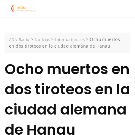
Skip
to
content
>
>
>
Ocho muertos
ADN Radio
Noticias
Internacionales
en dos tiroteos en la ciudad alemana de Hanau
Ocho muertos en
dos tiroteos en la
ciudad alemana
de Hanau