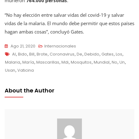
murieron
764.000 personas
.
“No hay elección entre salvar vidas del covid-19 y salvar
vidas de la malaria. El mundo debe permitir que estos países
hagan ambas cosas”, concluyó Gates.
Ago 21, 2020
Internacionales
Tags
Al
,
Bido
,
Bill
,
Brote
,
Coronavirus
,
De
,
Debido
,
Gates
,
Los
,
Malaria
,
María
,
Mascarillas
,
Mdi
,
Mosquitos
,
Mundial
,
No
,
Un
,
Usan
,
Vaticina
About the Author