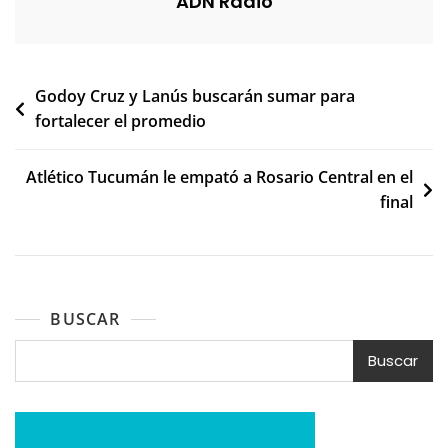
ADN Radio
Navegación
Godoy Cruz y Lanús buscarán sumar para
fortalecer el promedio
de
entradas
Atlético Tucumán le empató a Rosario Central en el
final
BUSCAR
Buscar