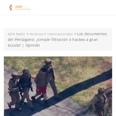
Skip
to
content
>
>
>
Los documentos
ADN Radio
Noticias
Internacionales
del Pentágono: ¿simple filtración o hackeo a gran
escala? | Opinión