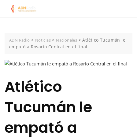
Skip
to
content
>
>
>
Atlético Tucumán le
ADN Radio
Noticias
Nacionales
empató a Rosario Central en el final
Atlético
Tucumán le
empató a