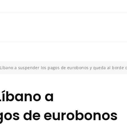
a Líbano a suspender los pagos de eurobonos y queda al borde d
 Líbano a
gos de eurobonos