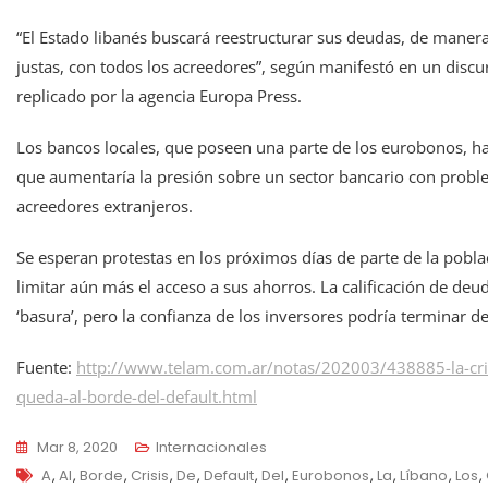
“El Estado libanés buscará reestructurar sus deudas, de manera
justas, con todos los acreedores”, según manifestó en un discur
replicado por la agencia Europa Press.
Los bancos locales, que poseen una parte de los eurobonos, 
que aumentaría la presión sobre un sector bancario con proble
acreedores extranjeros.
Se esperan protestas en los próximos días de parte de la pobl
limitar aún más el acceso a sus ahorros. La calificación de d
‘basura’, pero la confianza de los inversores podría terminar 
Fuente:
http://www.telam.com.ar/notas/202003/438885-la-cris
queda-al-borde-del-default.html
Mar 8, 2020
Internacionales
Tags
A
,
Al
,
Borde
,
Crisis
,
De
,
Default
,
Del
,
Eurobonos
,
La
,
Líbano
,
Los
,