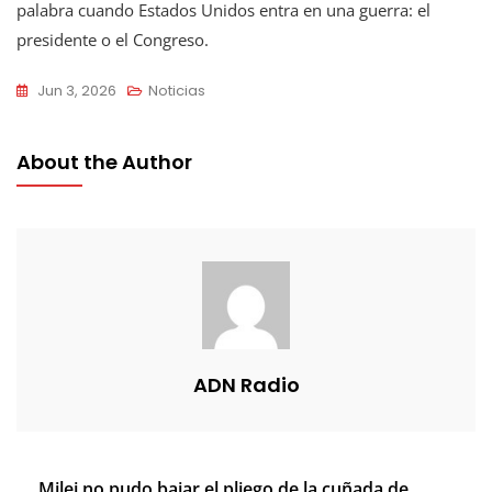
palabra cuando Estados Unidos entra en una guerra: el
presidente o el Congreso.
Jun 3, 2026
Noticias
About the Author
ADN Radio
Navegación
Milei no pudo bajar el pliego de la cuñada de