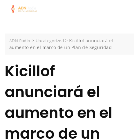
Skip
to
content
>
>
Kicillof anunciará el
ADN Radio
Uncategorized
aumento en el marco de un Plan de Seguridad
Kicillof
anunciará el
aumento en el
marco de un