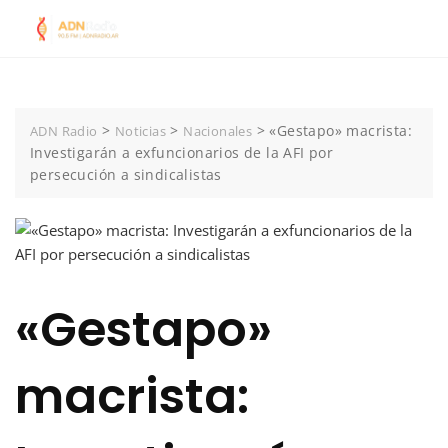
Skip
to
content
>
>
>
«Gestapo» macrista:
ADN Radio
Noticias
Nacionales
Investigarán a exfuncionarios de la AFI por
persecución a sindicalistas
«Gestapo»
macrista: