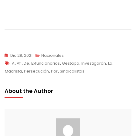
Navegación
de
entradas
Dic 28, 2021
Nacionales
Tags
A
,
Afi
,
De
,
Exfuncionarios
,
Gestapo
,
Investigarán
,
La
,
Macrista
,
Persecución
,
Por
,
Sindicalistas
About the Author