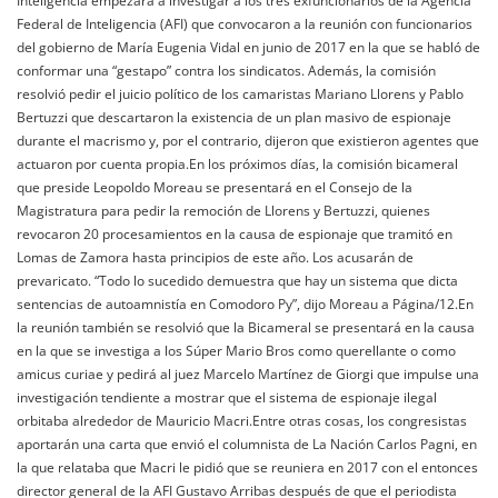
Inteligencia empezará a investigar a los tres exfuncionarios de la Agencia
Federal de Inteligencia (AFI) que convocaron a la reunión con funcionarios
del gobierno de María Eugenia Vidal en junio de 2017 en la que se habló de
conformar una “gestapo” contra los sindicatos. Además, la comisión
resolvió pedir el juicio político de los camaristas Mariano Llorens y Pablo
Bertuzzi que descartaron la existencia de un plan masivo de espionaje
durante el macrismo y, por el contrario, dijeron que existieron agentes que
actuaron por cuenta propia.En los próximos días, la comisión bicameral
que preside Leopoldo Moreau se presentará en el Consejo de la
Magistratura para pedir la remoción de Llorens y Bertuzzi, quienes
revocaron 20 procesamientos en la causa de espionaje que tramitó en
Lomas de Zamora hasta principios de este año. Los acusarán de
prevaricato. “Todo lo sucedido demuestra que hay un sistema que dicta
sentencias de autoamnistía en Comodoro Py”, dijo Moreau a Página/12.En
la reunión también se resolvió que la Bicameral se presentará en la causa
en la que se investiga a los Súper Mario Bros como querellante o como
amicus curiae y pedirá al juez Marcelo Martínez de Giorgi que impulse una
investigación tendiente a mostrar que el sistema de espionaje ilegal
orbitaba alrededor de Mauricio Macri.Entre otras cosas, los congresistas
aportarán una carta que envió el columnista de La Nación Carlos Pagni, en
la que relataba que Macri le pidió que se reuniera en 2017 con el entonces
director general de la AFI Gustavo Arribas después de que el periodista