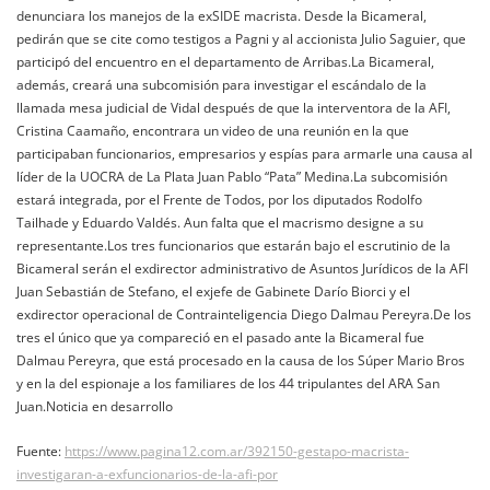
denunciara los manejos de la exSIDE macrista. Desde la Bicameral,
pedirán que se cite como testigos a Pagni y al accionista Julio Saguier, que
participó del encuentro en el departamento de Arribas.La Bicameral,
además, creará una subcomisión para investigar el escándalo de la
llamada mesa judicial de Vidal después de que la interventora de la AFI,
Cristina Caamaño, encontrara un video de una reunión en la que
participaban funcionarios, empresarios y espías para armarle una causa al
líder de la UOCRA de La Plata Juan Pablo “Pata” Medina.La subcomisión
estará integrada, por el Frente de Todos, por los diputados Rodolfo
Tailhade y Eduardo Valdés. Aun falta que el macrismo designe a su
representante.Los tres funcionarios que estarán bajo el escrutinio de la
Bicameral serán el exdirector administrativo de Asuntos Jurídicos de la AFI
Juan Sebastián de Stefano, el exjefe de Gabinete Darío Biorci y el
exdirector operacional de Contrainteligencia Diego Dalmau Pereyra.De los
tres el único que ya compareció en el pasado ante la Bicameral fue
Dalmau Pereyra, que está procesado en la causa de los Súper Mario Bros
y en la del espionaje a los familiares de los 44 tripulantes del ARA San
Juan.Noticia en desarrollo
Fuente:
https://www.pagina12.com.ar/392150-gestapo-macrista-
investigaran-a-exfuncionarios-de-la-afi-por