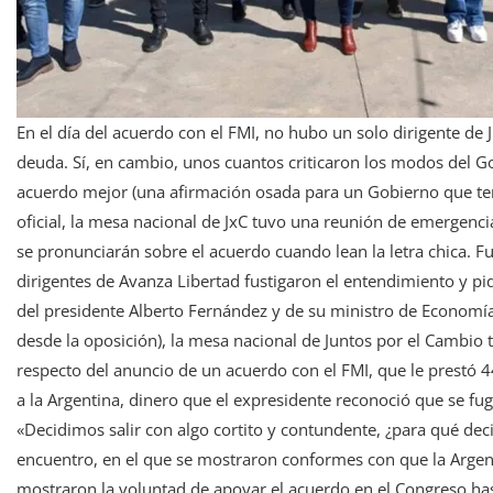
En el día del acuerdo con el FMI, no hubo un solo dirigente de J
deuda. Sí, en cambio, unos cuantos criticaron los modos del 
acuerdo mejor (una afirmación osada para un Gobierno que ter
oficial, la mesa nacional de JxC tuvo una reunión de emergenc
se pronunciarán sobre el acuerdo cuando lean la letra chica. Fu
dirigentes de Avanza Libertad fustigaron el entendimiento y p
del presidente Alberto Fernández y de su ministro de Economí
desde la oposición), la mesa nacional de Juntos por el Cambio
respecto del anuncio de un acuerdo con el FMI, que le prestó 
a la Argentina, dinero que el expresidente reconoció que se fu
«Decidimos salir con algo cortito y contundente, ¿para qué deci
encuentro, en el que se mostraron conformes con que la Argent
mostraron la voluntad de apoyar el acuerdo en el Congreso hasta