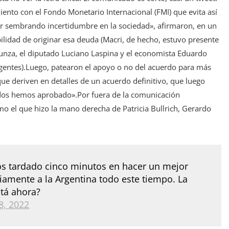
ento con el Fondo Monetario Internacional (FMI) que evita así
ir sembrando incertidumbre en la sociedad», afirmaron, en un
bilidad de originar esa deuda (Macri, de hecho, estuvo presente
unza, el diputado Luciano Laspina y el economista Eduardo
rigentes).Luego, patearon el apoyo o no del acuerdo para más
ue deriven en detalles de un acuerdo definitivo, que luego
todos hemos aprobado».Por fuera de la comunicación
omo el que hizo la mano derecha de Patricia Bullrich, Gerardo
s tardado cinco minutos en hacer un mejor
riamente a la Argentina todo este tiempo. La
stá ahora?
8, 2022