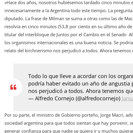
«Hace dos años, nosotros hubiésemos tardado cinco minutos en
innecesariamente a la Argentina todo este tiempo. La pregunta 
diputado. La frase de Milman se suma a otras como las de Macri
resolvía en cinco minutos (53,8 por ciento en su último año de
titular del interbloque de Juntos por el Cambio en el Senado A
los organismos internacionales es una buena noticia. Se podría
relato del kirchnerismo nos perjudicó a todos. Ahora tenemos q
Todo lo que lleve a acordar con los organ
podría haber evitado un año de angustia p
nos perjudicó a todos. Ahora tenemos que 
— Alfredo Cornejo (@alfredocornejo)
Janu
Por su parte, el ministro de Gobierno porteño, Jorge Macri, adv
sociedad argentina para que todos sientan que hay porvenir, seg
generar confianza para que nadie se quiera ir y muchos quieran