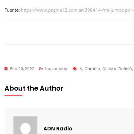
Fuente:
https://www.pagina12.com.ar/398414-fmi-juntos-por-e
Navegación
de
entradas
Tags
Ene 29, 2022
Nacionales
A
,
Cambio
,
Criticar
,
Definió
,
About the Author
ADN Radio