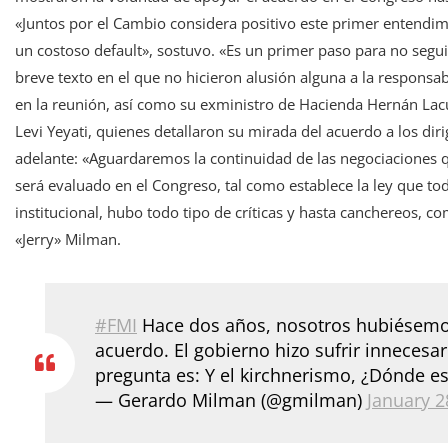
«Juntos por el Cambio considera positivo este primer entendimi
un costoso default», sostuvo. «Es un primer paso para no segu
breve texto en el que no hicieron alusión alguna a la responsa
en la reunión, así como su exministro de Hacienda Hernán Lac
Levi Yeyati, quienes detallaron su mirada del acuerdo a los di
adelante: «Aguardaremos la continuidad de las negociaciones q
será evaluado en el Congreso, tal como establece la ley que 
institucional, hubo todo tipo de críticas y hasta canchereos, c
«Jerry» Milman.
#FMI
Hace dos años, nosotros hubiésemo
acuerdo. El gobierno hizo sufrir innecesa
pregunta es: Y el kirchnerismo, ¿Dónde e
— Gerardo Milman (@gmilman)
January 2