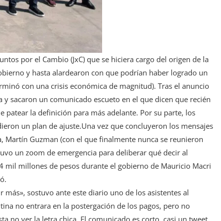
untos por el Cambio (JxC) que se hiciera cargo del origen de la
Gobierno y hasta alardearon con que podrían haber logrado un
minó con una crisis económica de magnitud). Tras el anuncio
ia y sacaron un comunicado escueto en el que dicen que recién
e patear la definición para más adelante. Por su parte, los
idieron un plan de ajuste.Una vez que concluyeron los mensajes
a, Martín Guzman (con el que finalmente nunca se reunieron
 tuvo un zoom de emergencia para deliberar qué decir al
44 mil millones de pesos durante el gobierno de Mauricio Macri
gó.
r más», sostuvo ante este diario uno de los asistentes al
ina no entrara en la postergación de los pagos, pero no
 no ver la letra chica. El comunicado es corto, casi un tweet.