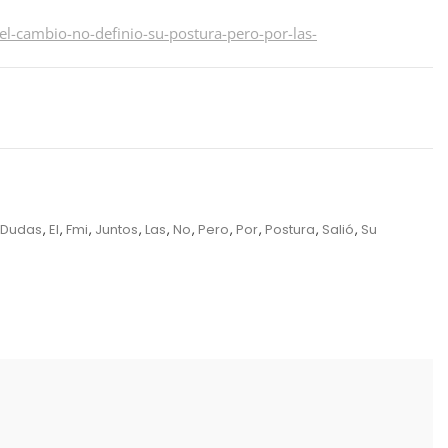
l-cambio-no-definio-su-postura-pero-por-las-
Dudas
,
El
,
Fmi
,
Juntos
,
Las
,
No
,
Pero
,
Por
,
Postura
,
Salió
,
Su