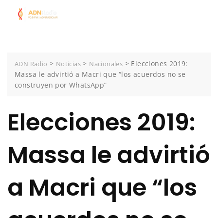
Skip
to
content
>
>
>
Elecciones 2019:
ADN Radio
Noticias
Nacionales
Massa le advirtió a Macri que “los acuerdos no se
construyen por WhatsApp”
Elecciones 2019:
Massa le advirtió
a Macri que “los