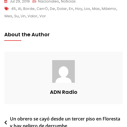
Jul 29, 2019
Nacionales
,
Noticias
Tags
45
,
Al
,
Borde
,
CerrÓ
,
De
,
Dolar
,
En
,
Hoy
,
Los
,
Mas
,
Máximo
,
Mes
,
Su
,
Un
,
Valor
,
Vor
About the Author
ADN Radio
Navegación
Un obrero se cayó desde un tercer piso en Floresta
y hay peligro de derrumbe