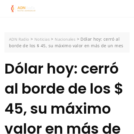
Skip
to
content
>
>
>
Dólar hoy: cerró al
ADN Radio
Noticias
Nacionales
borde de los $ 45, su máximo valor en más de un mes
Dólar hoy: cerró
al borde de los $
45, su máximo
valor en más de