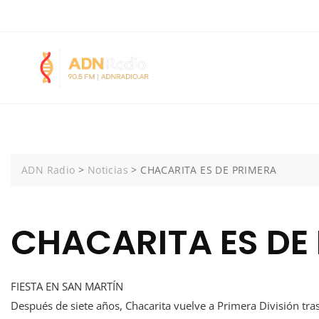
Skip
+5492252403042
Calle 12 N° 383 1° E | San Clemente del Tuyú
to
content
ADN Radio
>
Noticias
>
CHACARITA ES DE PRIMERA
CHACARITA ES DE
FIESTA EN SAN MARTÍN
Después de siete años, Chacarita vuelve a Primera División tra