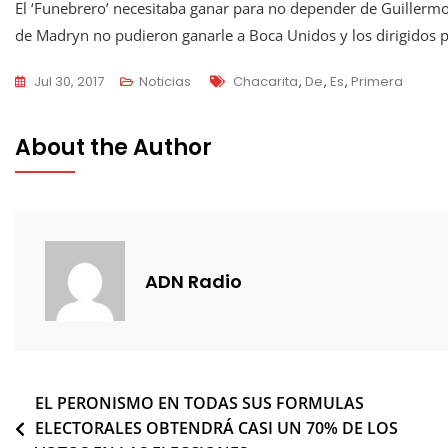
El ‘Funebrero’ necesitaba ganar para no depender de Guillermo
de Madryn no pudieron ganarle a Boca Unidos y los dirigidos p
Tags
Jul 30, 2017
Noticias
Chacarita
,
De
,
Es
,
Primera
About the Author
ADN Radio
Navegación
EL PERONISMO EN TODAS SUS FORMULAS
ELECTORALES OBTENDRÁ CASI UN 70% DE LOS
de