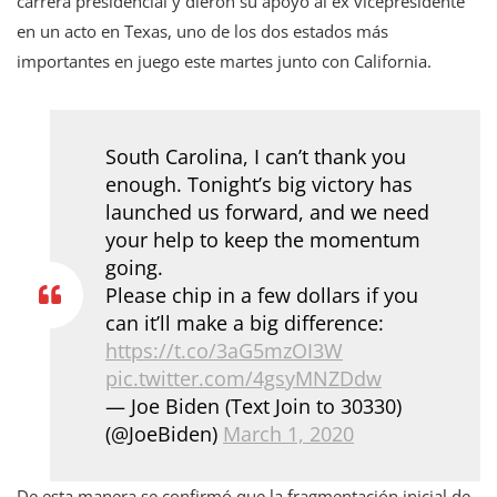
carrera presidencial y dieron su apoyo al ex vicepresidente
en un acto en Texas, uno de los dos estados más
importantes en juego este martes junto con California.
South Carolina, I can’t thank you
enough. Tonight’s big victory has
launched us forward, and we need
your help to keep the momentum
going.
Please chip in a few dollars if you
can it’ll make a big difference:
https://t.co/3aG5mzOI3W
pic.twitter.com/4gsyMNZDdw
— Joe Biden (Text Join to 30330)
(@JoeBiden)
March 1, 2020
De esta manera se confirmó que la fragmentación inicial de