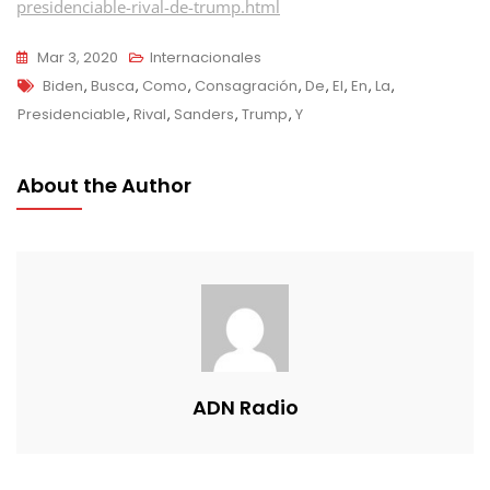
presidenciable-rival-de-trump.html
Mar 3, 2020
Internacionales
Tags
Biden
,
Busca
,
Como
,
Consagración
,
De
,
El
,
En
,
La
,
Presidenciable
,
Rival
,
Sanders
,
Trump
,
Y
About the Author
ADN Radio