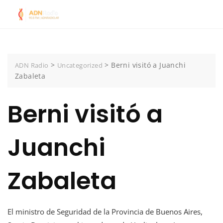
Skip
to
content
>
>
Berni visitó a Juanchi
ADN Radio
Uncategorized
Zabaleta
Berni visitó a
Juanchi
Zabaleta
El ministro de Seguridad de la Provincia de Buenos Aires,