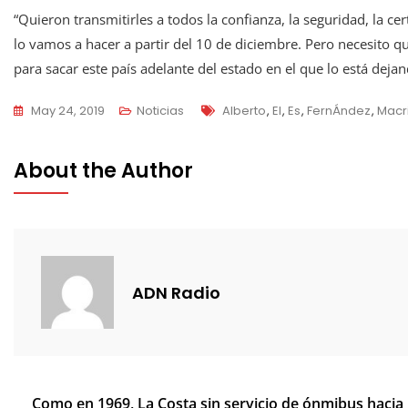
“Quieron transmitirles a todos la confianza, la seguridad, la 
lo vamos a hacer a partir del 10 de diciembre. Pero necesito q
para sacar este país adelante del estado en el que lo está dej
Tags
May 24, 2019
Noticias
Alberto
,
El
,
Es
,
FernÁndez
,
Macr
About the Author
ADN Radio
Navegación
Como en 1969, La Costa sin servicio de ónmibus hacia