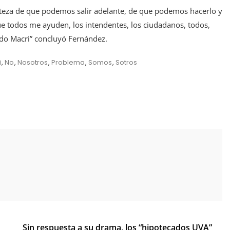
certeza de que podemos salir adelante, de que podemos hacerlo y
ue todos me ayuden, los intendentes, los ciudadanos, todos,
ando Macri” concluyó Fernández.
i
,
No
,
Nosotros
,
Problema
,
Somos
,
Sotros
Sin respuesta a su drama, los “hipotecados UVA”