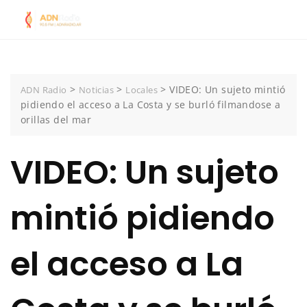
Skip
to
content
>
>
>
VIDEO: Un sujeto mintió
ADN Radio
Noticias
Locales
pidiendo el acceso a La Costa y se burló filmandose a
orillas del mar
VIDEO: Un sujeto
mintió pidiendo
el acceso a La