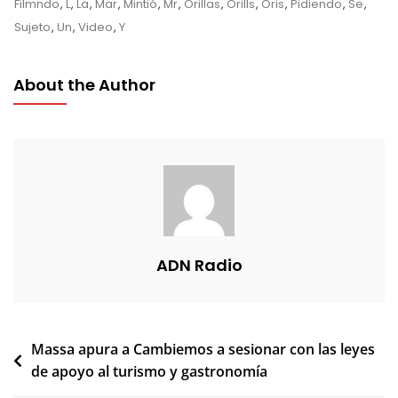
Filmndo
,
L
,
La
,
Mar
,
Mintió
,
Mr
,
Orillas
,
Orills
,
Oris
,
Pidiendo
,
Se
,
Sujeto
,
Un
,
Video
,
Y
About the Author
ADN Radio
Navegación
Massa apura a Cambiemos a sesionar con las leyes
de apoyo al turismo y gastronomía
de