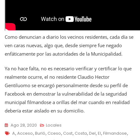
Como denuncian a diario los vecinos residentes, cada día se
ven caras nuevas, algo que, desde siempre fue negado
enfáticamente por las autoridades de la Municipalidad.
Ya no hace falta, no es necesario verificar y certificar lo que
realmente ocurre, el no residente Claudio Hector
Gentiluomo se encargó personalmente desde su perfil de
Facebook en demostrar la vulnerabilidad de la seguridad
municipal filmandose a orillas del mar cuando en realidad
debería estar aislado en su domicilio.
Ago 28, 2020
Locales
Tags
A
,
Acceso
,
Burló
,
Cceso
,
Cost
,
Costa
,
Del
,
El
,
Filmandose
,