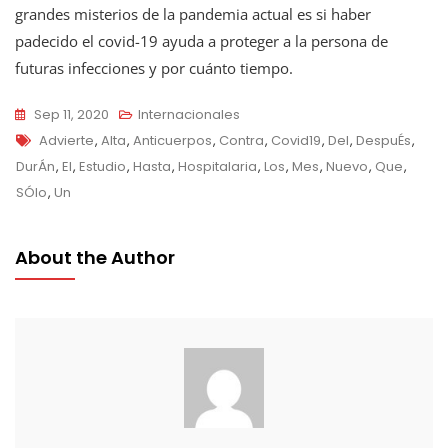
grandes misterios de la pandemia actual es si haber
padecido el covid-19 ayuda a proteger a la persona de
futuras infecciones y por cuánto tiempo.
Sep 11, 2020
Internacionales
Tags
Advierte
,
Alta
,
Anticuerpos
,
Contra
,
Covid19
,
Del
,
DespuÉs
,
DurÁn
,
El
,
Estudio
,
Hasta
,
Hospitalaria
,
Los
,
Mes
,
Nuevo
,
Que
,
SÓlo
,
Un
About the Author