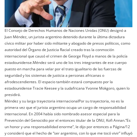
El Consejo de Derechos Humanos de Naciones Unidas (ONU) designó a
Juan Méndez, un jurista argentino detenido durante la última dictadura
cívico militar por haber sido militante y abogado de presos políticos, como
autoridad del Órgano de Justicia Racial creado tras la conmoción
internacional que causó el crimen de George Floyd a manos de la policía
estadounidense.Méndez será uno de los tres integrantes de ese cuerpo
puesto en marcha para velar por el trato igualitario de las fuerzas de
seguridad y los sistemas de justicia a personas africanas o
afrodescendientes. El espacio también estará compuesto por la
estadounidense Tracie Keesee y la sudafricana Yvonne Mokgoro, quien lo
presidirá.
Méndez y su larga trayectoria internacionalPor su trayectoria, no es la
primera vez que el jurista argentino ocupa un cargo de responsabilidad
internacional. En 2004 había sido nombrado asesor especial para la
Prevención del Genocidio por el entonces titular de la ONU, Kofi Annan.“Es
un honor y una responsabilidad enorme”, le dijo por entonces a Página/12
y consideró que el hecho de “ser argentino, con lo que me tocó vivir” influyó