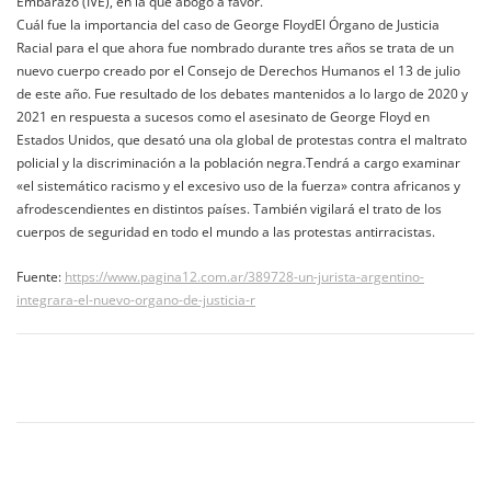
Embarazo (IVE), en la que abogó a favor.
Cuál fue la importancia del caso de George FloydEl Órgano de Justicia
Racial para el que ahora fue nombrado durante tres años se trata de un
nuevo cuerpo creado por el Consejo de Derechos Humanos el 13 de julio
de este año. Fue resultado de los debates mantenidos a lo largo de 2020 y
2021 en respuesta a sucesos como el asesinato de George Floyd en
Estados Unidos, que desató una ola global de protestas contra el maltrato
policial y la discriminación a la población negra.Tendrá a cargo examinar
«el sistemático racismo y el excesivo uso de la fuerza» contra africanos y
afrodescendientes en distintos países. También vigilará el trato de los
cuerpos de seguridad en todo el mundo a las protestas antirracistas.
Fuente:
https://www.pagina12.com.ar/389728-un-jurista-argentino-
integrara-el-nuevo-organo-de-justicia-r
Navegación
de
entradas