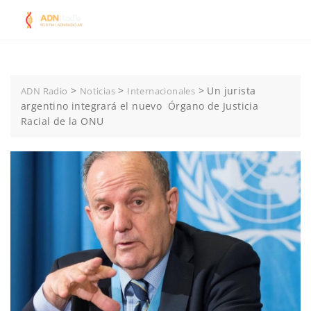
Skip
to
content
>
>
>
Un jurista
ADN Radio
Noticias
Internacionales
argentino integrará el nuevo Órgano de Justicia
Racial de la ONU