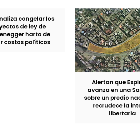
analiza congelar los
yectos de ley de
zenegger harto de
 costos políticos
Alertan que Esp
avanza en una Sa
sobre un predio na
recrudece la in
libertaria