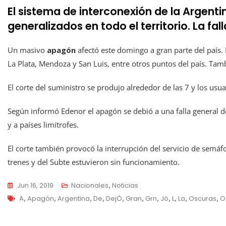
El sistema de interconexión de la Argenti
generalizados en todo el territorio. La fa
Un masivo
apagón
afectó este domingo a gran parte del país. E
La Plata, Mendoza y San Luis, entre otros puntos del país. Ta
El corte del suministro se produjo alrededor de las 7 y los usu
Según informó Edenor el apagón se debió a una falla general de
y a países limítrofes.
El corte también provocó la interrupción del servicio de semáf
trenes y del Subte estuvieron sin funcionamiento.
Jun 16, 2019
Nacionales
,
Noticias
Tags
A
,
Apagón
,
Argentina
,
De
,
DejÓ
,
Gran
,
Grn
,
Jó
,
L
,
La
,
Oscuras
,
O