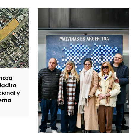
inoza
ladita
cional y
terna