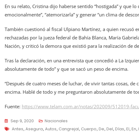
En su relato, Cristina dijo haberse sentido “hostigada” y que lo 
emocionalmente”, “atemorizarla” y generar “un clima de desconf
También cuestionó al fiscal Ulpiano Martínez, a quien recusó 
rechazadas por la jueza federal de Bahía Blanca, María Gabriel
Nación, y criticó la demora que existió para la realización de 
Tras la declaración, en una entrevista que concedió a La Izquier
absolutamente de todo” y que se sacó un peso de encima.
“Después de cuatro meses de luchar, de vivir tantas cosas, de
encima. Hablé de todo y me preguntaron absolutamente de todo
Fuente:
https://www.telam.com.ar/notas/202009/512019-facund
Sep 9, 2020
Nacionales
Tags
Antes
,
Asegura
,
Autos
,
Cangrejal
,
Cuerpo
,
De
,
Del
,
Días
,
El
,
En
,