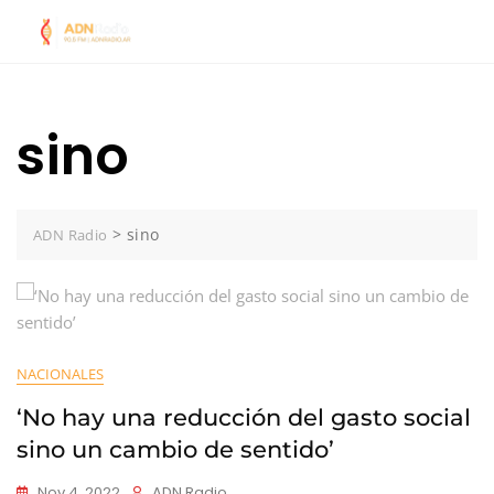
Skip
to
content
sino
>
sino
ADN Radio
NACIONALES
‘No hay una reducción del gasto social
sino un cambio de sentido’
Nov 4, 2022
ADN Radio