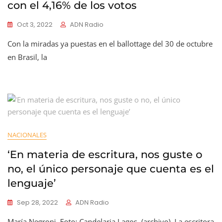
con el 4,16% de los votos
Oct 3, 2022
ADN Radio
Con la miradas ya puestas en el ballottage del 30 de octubre
en Brasil, la
NACIONALES
‘En materia de escritura, nos guste o
no, el único personaje que cuenta es el
lenguaje’
Sep 28, 2022
ADN Radio
María Negroni. Foto: Candelaria Lagos. (archivo). La escritora