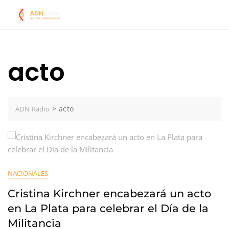
Skip
to
content
acto
>
acto
ADN Radio
NACIONALES
Cristina Kirchner encabezará un acto
en La Plata para celebrar el Día de la
Militancia