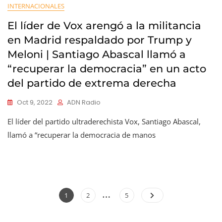
INTERNACIONALES
El líder de Vox arengó a la militancia
en Madrid respaldado por Trump y
Meloni | Santiago Abascal llamó a
“recuperar la democracia” en un acto
del partido de extrema derecha
Oct 9, 2022
ADN Radio
El líder del partido ultraderechista Vox, Santiago Abascal,
llamó a “recuperar la democracia de manos
Paginación
…
Page
Page
Page
1
2
5
de