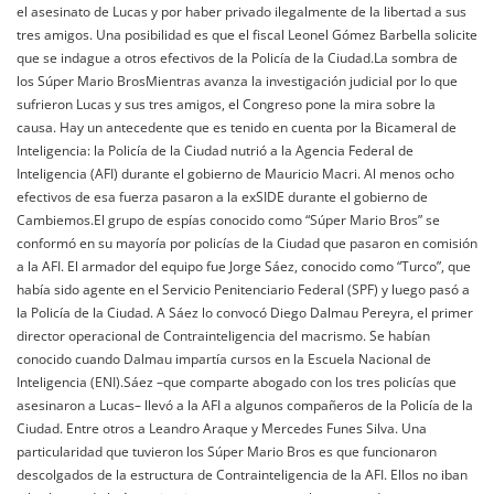
el asesinato de Lucas y por haber privado ilegalmente de la libertad a sus
tres amigos. Una posibilidad es que el fiscal Leonel Gómez Barbella solicite
que se indague a otros efectivos de la Policía de la Ciudad.La sombra de
los Súper Mario BrosMientras avanza la investigación judicial por lo que
sufrieron Lucas y sus tres amigos, el Congreso pone la mira sobre la
causa. Hay un antecedente que es tenido en cuenta por la Bicameral de
Inteligencia: la Policía de la Ciudad nutrió a la Agencia Federal de
Inteligencia (AFI) durante el gobierno de Mauricio Macri. Al menos ocho
efectivos de esa fuerza pasaron a la exSIDE durante el gobierno de
Cambiemos.El grupo de espías conocido como “Súper Mario Bros” se
conformó en su mayoría por policías de la Ciudad que pasaron en comisión
a la AFI. El armador del equipo fue Jorge Sáez, conocido como “Turco”, que
había sido agente en el Servicio Penitenciario Federal (SPF) y luego pasó a
la Policía de la Ciudad. A Sáez lo convocó Diego Dalmau Pereyra, el primer
director operacional de Contrainteligencia del macrismo. Se habían
conocido cuando Dalmau impartía cursos en la Escuela Nacional de
Inteligencia (ENI).Sáez –que comparte abogado con los tres policías que
asesinaron a Lucas– llevó a la AFI a algunos compañeros de la Policía de la
Ciudad. Entre otros a Leandro Araque y Mercedes Funes Silva. Una
particularidad que tuvieron los Súper Mario Bros es que funcionaron
descolgados de la estructura de Contrainteligencia de la AFI. Ellos no iban