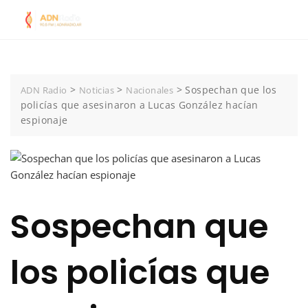
Skip
to
content
>
>
>
Sospechan que los
ADN Radio
Noticias
Nacionales
policías que asesinaron a Lucas González hacían
espionaje
Sospechan que
los policías que