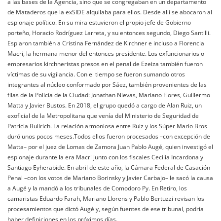
a las bases de la Agencia, sino que se congregaban en un departamento
de Mataderos que la exSIDE alquilaba para ellos. Desde allí se abocaron al
espionaje político. En su mira estuvieron el propio jefe de Gobierno
porteño, Horacio Rodríguez Larreta, y su entonces segundo, Diego Santilli.
Espiaron también a Cristina Fernández de Kirchner e incluso a Florencia
Macri, la hermana menor del entonces presidente. Los exfuncionarios o
empresarios kirchneristas presos en el penal de Ezeiza también fueron
víctimas de su vigilancia. Con el tiempo se fueron sumando otros
integrantes al núcleo conformado por Sáez, también provenientes de las
filas de la Policía de la Ciudad: Jonathan Nievas, Mariano Flores, Guillermo
Matta y Javier Bustos. En 2018, el grupo quedó a cargo de Alan Ruiz, un
exoficial de la Metropolitana que venía del Ministerio de Seguridad de
Patricia Bullrich. La relación armoniosa entre Ruiz y los Súper Mario Bros
duró unos pocos meses.Todos ellos fueron procesados –con excepción de
Matta– por el juez de Lomas de Zamora Juan Pablo Augé, quien investigó el
espionaje durante la era Macri junto con los fiscales Cecilia Incardona y
Santiago Eyherabide. En abril de este año, la Cámara Federal de Casación
Penal –con los votos de Mariano Borinsky y Javier Carbajo– le sacó la causa
a Augé y la mandó a los tribunales de Comodoro Py. En Retiro, los
camaristas Eduardo Farah, Mariano Llorens y Pablo Bertuzzi revisan los
procesamientos que dictó Augé y, según fuentes de ese tribunal, podría
haber definiciones en los próximos días.