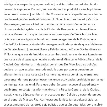
Inteligencia sospecha que, en realidad, podrían haber estado haciendo
tareas de espionaje. Por eso, su presidente, Leopoldo Moreau, le pidió en
las últimas horas al juez Martín Del Viso acceder al expediente para iniciar
una investigación desde el Congreso.El 3 de diciembre pasado, Victoria
Montenegro, en su calidad de presidenta de la comisión de Derechos
Humanos de la Legislatura de la Ciudad de Buenos Aires, le envió una
carta a Moreau en la que planteaba su preocupación “ante las posibles
prácticas de inteligencia ilegal por parte de agentes de la Policía de la
Ciudad”. La intervención de Montenegro se dio después de que el defensor
de Gabriel Isassi, Juan José Nieva y Fabián López, Alfredo Oliván, dijera en
IP Noticias que sus defendidos estaban haciendo tareas de inteligencia en
una causa de drogas que llevaba adelante el Ministerio Público Fiscal de la
Ciudad. Cuando fueron indagados por el juez Del Viso, los tres policías
declararon que estaban merodeando la zona porque esperaban un
allanamiento en esa causa.La Bicameral quiere saber si hay elementos
para entender que podrían estar haciendo actividades prohibidas por la ley
de inteligencia nacional. Para eso deberán tener acceso al expediente y
posiblemente cotejar la información con la Fiscalía General de la Ciudad.
Isassi, Nieva y López ya fueron procesados por Del Viso y están detenidos
en el penal de Marcos Paz. Aun resta que la fiscalía resuelva si pide los
procesamientos de los otros seis policías que están detenidos por encubrir