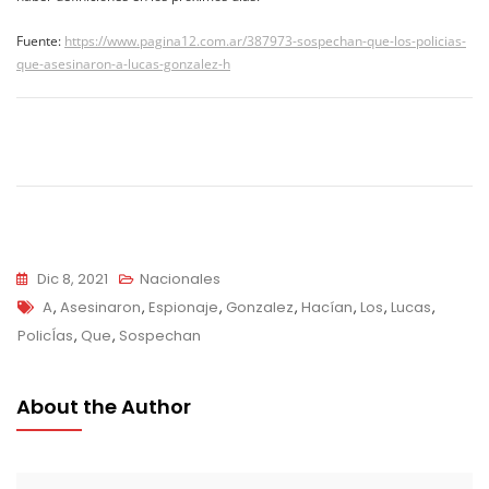
Fuente:
https://www.pagina12.com.ar/387973-sospechan-que-los-policias-
que-asesinaron-a-lucas-gonzalez-h
Navegación
de
entradas
Dic 8, 2021
Nacionales
Tags
A
,
Asesinaron
,
Espionaje
,
Gonzalez
,
Hacían
,
Los
,
Lucas
,
PolicÍas
,
Que
,
Sospechan
About the Author