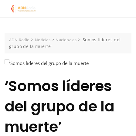
Skip
to
content
>
>
>
‘Somos líderes del
ADN Radio
Noticias
Nacionales
grupo de la muerte’
‘Somos líderes
del grupo de la
muerte’