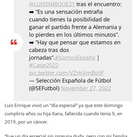
@LUISENRIQUE21
tras el encuentro:
➡️ “Es una sensación extraña
cuando tienes la posibilidad de
ganar el partido frente a Alemania y
lo pierdes en los últimos minutos”.
➡️ “Hay que pensar que estamos en
cabeza tras dos
jornadas”.
#VamosEspaña
|
#Catar2022
pic.twitter.com/VZHsVmBp9f
— Selección Española de Fútbol
(@SEFutbol)
November 27, 2022
Luis Enrique vivió un “día especial” ya que este domingo
cumpliría años su hija Xana, fallecida cuando tenía 9, en
2019, por un cáncer.
“Fue un día especial sin ninguna duda, pero con mi familia