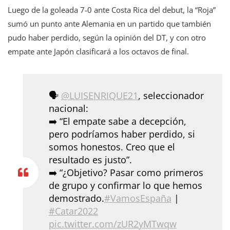
Luego de la goleada 7-0 ante Costa Rica del debut, la “Roja”
sumó un punto ante Alemania en un partido que también
pudo haber perdido, según la opinión del DT, y con otro
empate ante Japón clasificará a los octavos de final.
🗣️
@LUISENRIQUE21
, seleccionador
nacional:
➡️ “El empate sabe a decepción,
pero podríamos haber perdido, si
somos honestos. Creo que el
resultado es justo”.
➡️ “¿Objetivo? Pasar como primeros
de grupo y confirmar lo que hemos
demostrado.
#VamosEspaña
|
#Catar2022
pic.twitter.com/zUR2yMTwqw