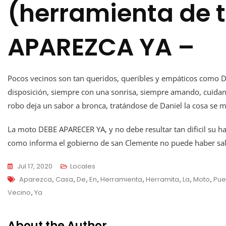
(herramienta de 
APAREZCA YA –
Pocos vecinos son tan queridos, queribles y empáticos como 
disposición, siempre con una sonrisa, siempre amando, cuidand
robo deja un sabor a bronca, tratándose de Daniel la cosa se mu
La moto DEBE APARECER YA, y no debe resultar tan dificil su ha
como informa el gobierno de san Clemente no puede haber sal
Jul 17, 2020
Locales
Tags
Aparezca
,
Casa
,
De
,
En
,
Herramienta
,
Herramita
,
La
,
Moto
,
Pue
Vecino
,
Ya
About the Author