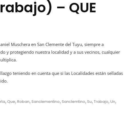
trabajo) – QUE
Daniel Muschera en San Clemente del Tuyu, siempre a
o y protegiendo nuestra localidad y a sus vecinos, cualquier
ltiplica.
llazgo teniendo en cuenta que si las Localidades están selladas
ido.
rta
,
Que
,
Roban
,
Sanclementino
,
Sanclemtino
,
Su
,
Trabajo
,
Un
,