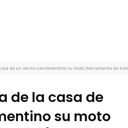
 casa de un vecino sanclementino su moto (herramienta de tra
a de la casa de
mentino su moto