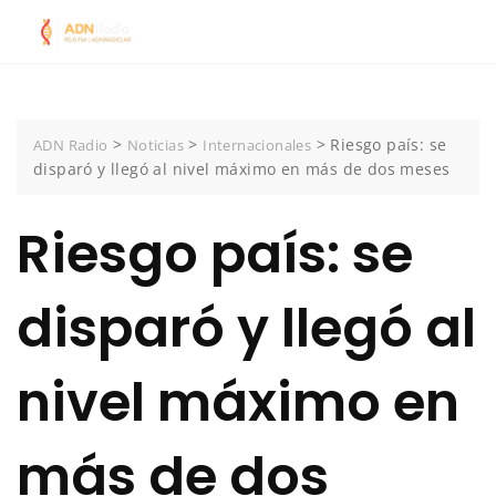
Skip
to
content
>
>
>
Riesgo país: se
ADN Radio
Noticias
Internacionales
disparó y llegó al nivel máximo en más de dos meses
Riesgo país: se
disparó y llegó al
nivel máximo en
más de dos