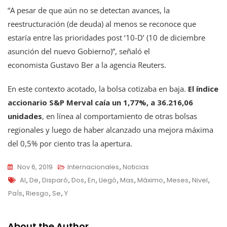
“A pesar de que aún no se detectan avances, la
reestructuración (de deuda) al menos se reconoce que
estaría entre las prioridades post ‘10-D’ (10 de diciembre
asunción del nuevo Gobierno)”, señaló el
economista Gustavo Ber a la agencia Reuters.
En este contexto acotado, la bolsa cotizaba en baja.
El índice
accionario S&P Merval caía un 1,77%, a 36.216,06
unidades
, en línea al comportamiento de otras bolsas
regionales y luego de haber alcanzado una mejora máxima
del 0,5% por ciento tras la apertura.
Nov 6, 2019
Internacionales
,
Noticias
Tags
Al
,
De
,
Disparó
,
Dos
,
En
,
Llegó
,
Mas
,
Máximo
,
Meses
,
Nivel
,
PaÍs
,
Riesgo
,
Se
,
Y
About the Author