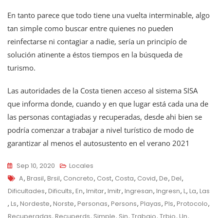
En tanto parece que todo tiene una vuelta interminable, algo
tan simple como buscar entre quienes no pueden
reinfectarse ni contagiar a nadie, sería un principío de
solución atinente a éstos tiempos en la búsqueda de
turismo.
Las autoridades de la Costa tienen acceso al sistema SISA
que informa donde, cuando y en que lugar está cada una de
las personas contagiadas y recuperadas, desde ahi bien se
podría comenzar a trabajar a nivel turístico de modo de
garantizar al menos el autosustento en el verano 2021
Sep 10, 2020
Locales
Tags
A
,
Brasil
,
Brsil
,
Concreto
,
Cost
,
Costa
,
Covid
,
De
,
Del
,
Dificultades
,
Dificults
,
En
,
Imitar
,
Imitr
,
Ingresan
,
Ingresn
,
L
,
La
,
Las
,
Ls
,
Nordeste
,
Norste
,
Personas
,
Persons
,
Playas
,
Pls
,
Protocolo
,
Recuperadas
,
Recuperds
,
Simple
,
Sin
,
Trabajo
,
Trbjo
,
Un
,