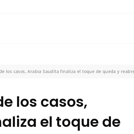
e los casos, Arabia Saudíta finaliza el toque de queda y reab
e los casos,
aliza el toque de