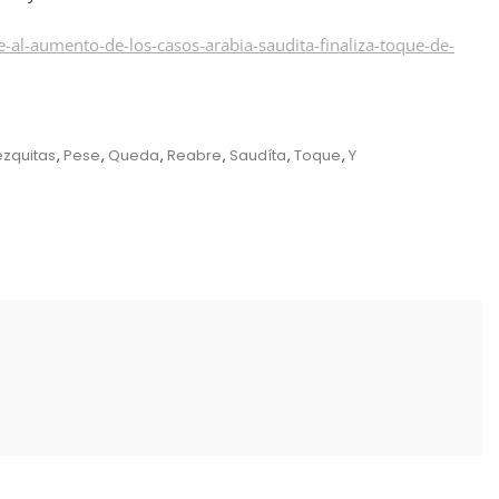
l-aumento-de-los-casos-arabia-saudita-finaliza-toque-de-
zquitas
,
Pese
,
Queda
,
Reabre
,
Saudíta
,
Toque
,
Y