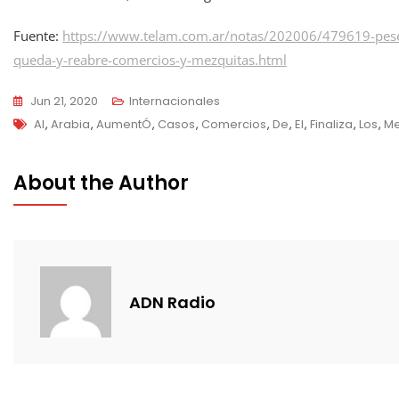
Fuente:
https://www.telam.com.ar/notas/202006/479619-pese-a
queda-y-reabre-comercios-y-mezquitas.html
Jun 21, 2020
Internacionales
Tags
Al
,
Arabia
,
AumentÓ
,
Casos
,
Comercios
,
De
,
El
,
Finaliza
,
Los
,
Me
About the Author
ADN Radio