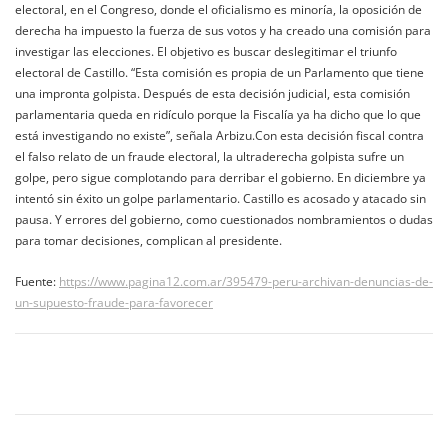
electoral, en el Congreso, donde el oficialismo es minoría, la oposición de
derecha ha impuesto la fuerza de sus votos y ha creado una comisión para
investigar las elecciones. El objetivo es buscar deslegitimar el triunfo
electoral de Castillo. “Esta comisión es propia de un Parlamento que tiene
una impronta golpista. Después de esta decisión judicial, esta comisión
parlamentaria queda en ridículo porque la Fiscalía ya ha dicho que lo que
está investigando no existe”, señala Arbizu.Con esta decisión fiscal contra
el falso relato de un fraude electoral, la ultraderecha golpista sufre un
golpe, pero sigue complotando para derribar el gobierno. En diciembre ya
intentó sin éxito un golpe parlamentario. Castillo es acosado y atacado sin
pausa. Y errores del gobierno, como cuestionados nombramientos o dudas
para tomar decisiones, complican al presidente.
Fuente:
https://www.pagina12.com.ar/395479-peru-archivan-denuncias-de-
un-supuesto-fraude-para-favorecer
Navegación
de
entradas