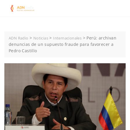
Skip
to
content
>
>
>
Perú: archivan
ADN Radio
Noticias
Internacionales
denuncias de un supuesto fraude para favorecer a
Pedro Castillo