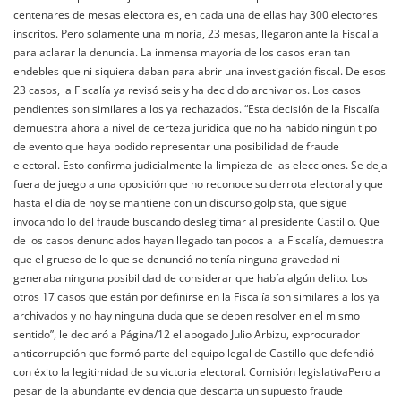
centenares de mesas electorales, en cada una de ellas hay 300 electores
inscritos. Pero solamente una minoría, 23 mesas, llegaron ante la Fiscalía
para aclarar la denuncia. La inmensa mayoría de los casos eran tan
endebles que ni siquiera daban para abrir una investigación fiscal. De esos
23 casos, la Fiscalía ya revisó seis y ha decidido archivarlos. Los casos
pendientes son similares a los ya rechazados. “Esta decisión de la Fiscalía
demuestra ahora a nivel de certeza jurídica que no ha habido ningún tipo
de evento que haya podido representar una posibilidad de fraude
electoral. Esto confirma judicialmente la limpieza de las elecciones. Se deja
fuera de juego a una oposición que no reconoce su derrota electoral y que
hasta el día de hoy se mantiene con un discurso golpista, que sigue
invocando lo del fraude buscando deslegitimar al presidente Castillo. Que
de los casos denunciados hayan llegado tan pocos a la Fiscalía, demuestra
que el grueso de lo que se denunció no tenía ninguna gravedad ni
generaba ninguna posibilidad de considerar que había algún delito. Los
otros 17 casos que están por definirse en la Fiscalía son similares a los ya
archivados y no hay ninguna duda que se deben resolver en el mismo
sentido”, le declaró a Página/12 el abogado Julio Arbizu, exprocurador
anticorrupción que formó parte del equipo legal de Castillo que defendió
con éxito la legitimidad de su victoria electoral. Comisión legislativaPero a
pesar de la abundante evidencia que descarta un supuesto fraude