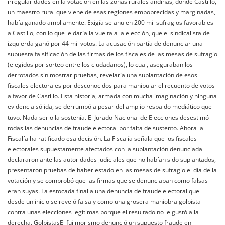
irregularidades en la votación en las zonas rurales andinas, donde Castillo,
un maestro rural que viene de esas regiones empobrecidas y marginadas,
había ganado ampliamente. Exigía se anulen 200 mil sufragios favorables
a Castillo, con lo que le daría la vuelta a la elección, que el sindicalista de
izquierda ganó por 44 mil votos. La acusación partía de denunciar una
supuesta falsificación de las firmas de los fiscales de las mesas de sufragio
(elegidos por sorteo entre los ciudadanos), lo cual, aseguraban los
derrotados sin mostrar pruebas, revelaría una suplantación de esos
fiscales electorales por desconocidos para manipular el recuento de votos
a favor de Castillo. Esta historia, armada con mucha imaginación y ninguna
evidencia sólida, se derrumbó a pesar del amplio respaldo mediático que
tuvo. Nada serio la sostenía. El Jurado Nacional de Elecciones desestimó
todas las denuncias de fraude electoral por falta de sustento. Ahora la
Fiscalía ha ratificado esa decisión. La Fiscalía señala que los fiscales
electorales supuestamente afectados con la suplantación denunciada
declararon ante las autoridades judiciales que no habían sido suplantados,
presentaron pruebas de haber estado en las mesas de sufragio el día de la
votación y se comprobó que las firmas que se denunciaban como falsas
eran suyas. La estocada final a una denuncia de fraude electoral que
desde un inicio se reveló falsa y como una grosera maniobra golpista
contra unas elecciones legítimas porque el resultado no le gustó a la
derecha. GolpistasEl fujimorismo denunció un supuesto fraude en