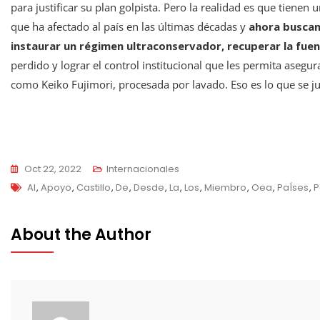
para justificar su plan golpista. Pero la realidad es que tienen 
que ha afectado al país en las últimas décadas y
ahora buscan
instaurar un régimen ultraconservador, recuperar la fuen
perdido y lograr el control institucional que les permita aseg
como Keiko Fujimori, procesada por lavado. Eso es lo que se j
Oct 22, 2022
Internacionales
Tags
Al
,
Apoyo
,
Castillo
,
De
,
Desde
,
La
,
Los
,
Miembro
,
Oea
,
PaÍses
,
P
About the Author