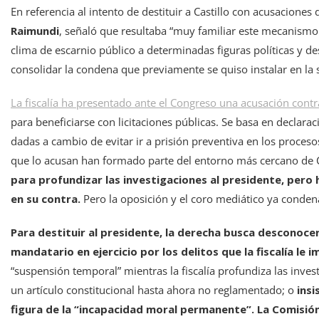
En referencia al intento de destituir a Castillo con acusaciones
Raimundi
, señaló que resultaba “muy familiar este mecanismo
clima de escarnio público a determinadas figuras políticas y d
consolidar la condena que previamente se quiso instalar en la 
La fiscalía ha presentado ante el Congreso una acusación contra
para beneficiarse con licitaciones públicas. Se basa en decla
dadas a cambio de evitar ir a prisión preventiva en los proceso
que lo acusan han formado parte del entorno más cercano de Ca
para profundizar las investigaciones al presidente, pero 
en su contra.
Pero la oposición y el coro mediático ya condena
Para destituir al presidente, la derecha busca desconocer
mandatario en ejercicio por los delitos que la fiscalía le i
“suspensión temporal” mientras la fiscalía profundiza las inves
un artículo constitucional hasta ahora no reglamentado; o
insi
figura de la “incapacidad moral permanente”. La Comisi