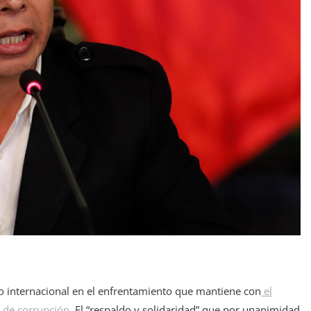
no internacional en el enfrentamiento que mantiene con
el
o de corrupción
. El “respaldo y solidaridad” que por unanimidad