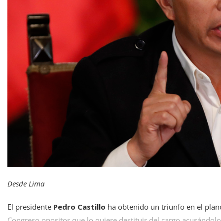
Desde Lima
El presidente
Pedro Castillo
ha obtenido un triunfo en el pla
Congreso opositor que lo quiere destituir del cargo acusándol