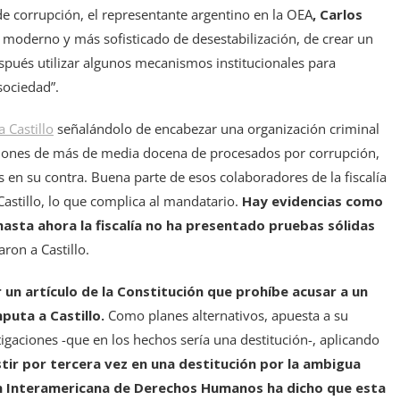
 de corrupción, el representante argentino en la OEA
, Carlos
 moderno y más sofisticado de desestabilización, de crear un
espués utilizar algunos mecanismos institucionales para
sociedad”.
 Castillo
señalándolo de encabezar una organización criminal
raciones de más de media docena de procesados por corrupción,
s en su contra. Buena parte de esos colaboradores de la fiscalía
stillo, lo que complica al mandatario.
Hay evidencias como
hasta ahora la fiscalía no ha presentado pruebas sólidas
ron a Castillo.
 un artículo de la Constitución que prohíbe acusar a un
mputa a Castillo.
Como planes alternativos, apuesta a su
tigaciones -que en los hechos sería una destitución-, aplicando
stir por tercera vez en una destitución por la ambigua
ón Interamericana de Derechos Humanos ha dicho que esta